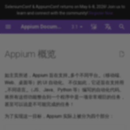
SeleniumConf & AppiumConf returns on May 6-8, 2026! Join us to
learn and connect with the community!
Register Now
键
Appium Documentation
3.1
入
以
English
开
日本
Appium 概览
始
中文简体
搜
如主页所述，Appium 旨在支持_多个不同平台_（移动端、
索
Web、桌面等）的 UI 自动化。 不仅如此，它还旨在支持用
_不同语言_（JS、Java、Python 等）编写的自动化代码。
将所有这些功能整合到一个程序中是一项非常艰巨的任务，
甚至可以说是不可能完成的任务！
为了实现这一目标，Appium 实际上被分为四个部分：