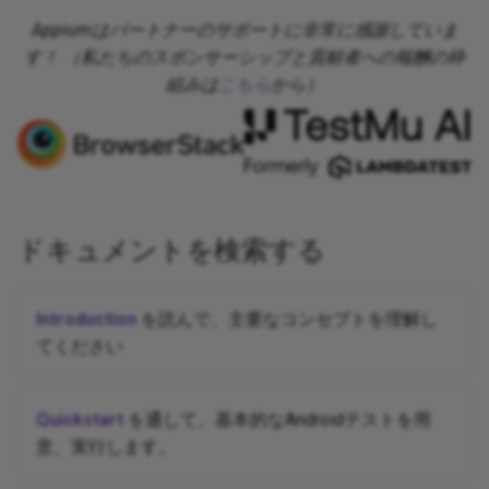
Appium and Selenium Grid
Appiumはパートナーのサポートに非常に感謝していま
す！ （私たちのスポンサーシップと貢献者への報酬の枠
Caching of Application
組みは
こちら
から）
Bundles
SSL/TLS/SPDY Support
ドキュメントを検索する
Introduction
を読んで、主要なコンセプトを理解し
てください
Quickstart
を通して、基本的なAndroidテストを用
意、実行します。