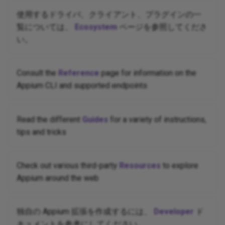
使用するドライバ、クライアント、プラグインの一
覧については、
Ecosystem
ページを参照してくださ
い。
Consult the
Reference
page for information on the
Appium CLI and supported endpoints
Read the different
Guides
for a variety of instructions,
tips and tricks
Check out various third-party
Resources
to explore
Appium around the web
独自の Appium 拡張を作成するには、
Developer
ド
キュメントを参考にしてください。