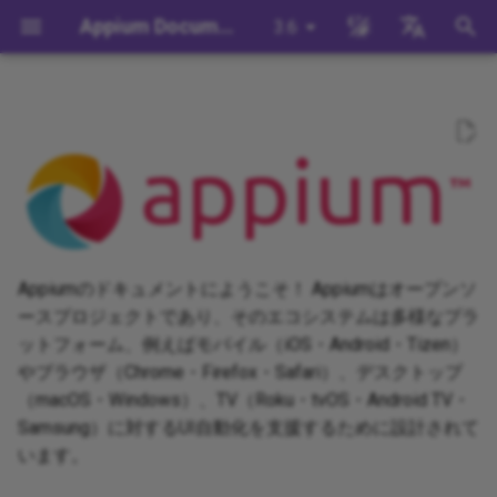
Appium Documentation
3.6
検
English
索
日本
ドキュメントを検索する
背景
System Requirements
Appium Drivers
Command Line Interface
移行
Building Drivers
How Does Appium Work?
Write a Test (JS)
appium server
Capabilities
WebDriver Protocol
Appium 3 へ移行する
Managing Drivers and Plug
Session Capabilities
Appium's Config System
を
中文简体
初
Appiumをインストールする
Appium Clients
Session Properties
サーバ/ドライバの設定
Building Plugins
Intro to Appium Drivers
Write a Test (Python)
appium driver/plugin
WebDriver BiDi Protocol
Appium 2 へ移行する
Local Validation Of Extens
Session Settings
PRs
期
Install the UiAutomator2
Appium Plugins
API Endpoints
セッションに関わる設定
Building Documentation
Intro to Appium Clients
Write a Test (Java)
appium setup
JSON Wire Protocol
Execute Methods
化
Driver
The Appium Config File
Appiumのドキュメントにようこそ！ Appiumはオープンソ
Appium-Related Tools
Building Doctor Checks
Appium Project History
Write a Test (Ruby)
Environment Variables
Mobile JSON Wire Protoco
Managing Contexts
ースプロジェクトであり、そのエコシステムは多様なプラ
テストを書く
Appium Server Security
ットフォーム、例えばモバイル（iOS・Android・Tizen）
Masking Sensitive Log Data
Write a Test (.NET)
Insecure Features
Appium Protocol
Retrieving Event Timings
やブラウザ（Chrome・Firefox・Safari）、デスクトップ
次のステップ
Filtering the Appium Log
（macOS・Windows）、TV（Roku・tvOS・Android TV・
開発者リファレンス
Other Protocols
Samsung）に対するUI自動化を支援するために設計されて
Header Handling
います。
Plugin Endpoints