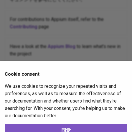
For contributions to Appium itself, refer to the
Contributing
page
Have a look at the
Appium Blog
to learn what's new in
the project
1週間前
Cookie consent
We use cookies to recognize your repeated visits and
Copyright
OpenJS Foundation
and Appium contributors. All rights
preferences, as well as to measure the effectiveness of
reserved. The
OpenJS Foundation
has registered trademarks and uses
our documentation and whether users find what they're
trademarks. For a list of trademarks of the
OpenJS Foundation
, please
searching for. With your consent, you're helping us to make
see our
Trademark Policy
and
Trademark List
. Trademarks and logos not
our documentation better.
indicated on the
list of OpenJS Foundation trademarks
are trademarks™
or registered® trademarks of their respective holders. Use of them does
not imply any affiliation with or endorsement by them.
同意